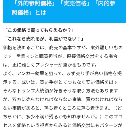
「外的参照価格」「実売価格」「内的参
/public_htm
照価格」とは
l/wp-
content/plu
「この価格で買ってもらえるか？」
gins/sns-
「これなら売れるが、利益がでない！」
count-
価格を決めることは、商売の基本ですが、案外難しいもの
cache/sns-
です。営業マンと購買担当が、直接価格交渉をする場合
count-
は、更に難しくプレシャーが掛かるものです。
cache.php
よく、
アンカー効果
を狙って、まず売り手が高い価格を提
on line
2897
示する。或いは、買い手がとてつもなく安い価格を出す。
そんなトランプ大統領が好きそうな取引方法もあります
が、双方に売らなければならない事情、買わなければなら
ない事情があると、落ち着くところに落ち着きます。（ど
ちらかに、多少不満が残るかも知れませんが。）このプロ
セスを価格という視点からみると価格交渉にもパターンが