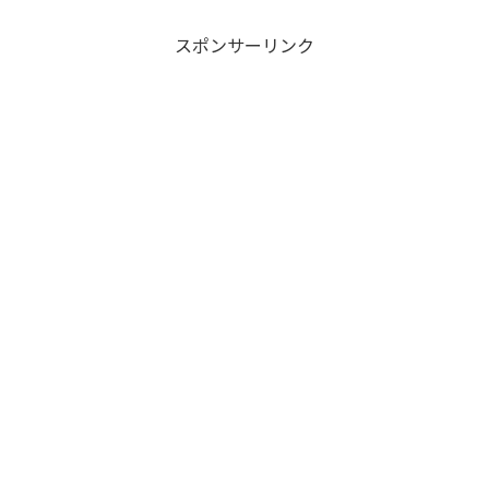
array key
スポンサーリンク
"Twitter" in
/home/xs8
72901/kaik
aku-
komiya.com
/public_htm
l/wp-
content/plu
gins/sns-
count-
cache/sns-
count-
cache.php