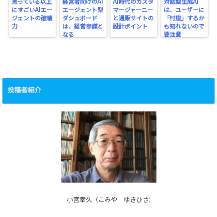
思っている以上
経営者向けのAI
AI時代のカスタ
対話型生成AI
にすごいAIエー
エージェント型
マージャーニー
は、ユーザーに
ジェントの破壊
ダシュボード
と通販サイトの
「忖度」するか
力
は、経営参謀と
設計ポイント
も知れないので
なる
要注意
投稿者紹介
小宮幸久（こみや ゆきひさ)