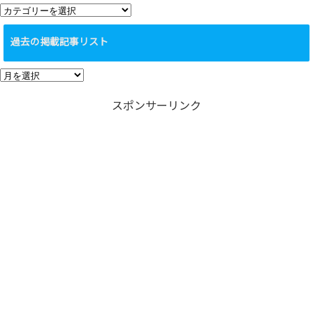
カ
テ
過去の掲載記事リスト
ゴ
リ
過
ー
去
スポンサーリンク
の
掲
載
記
事
リ
ス
ト