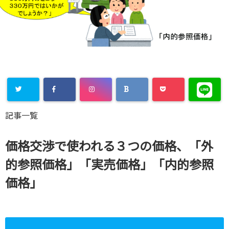
Warning
:
記事一覧
Undefined
array key
価格交渉で使われる３つの価格、「外
"Twitter" in
的参照価格」「実売価格」「内的参照
/home/xs8
価格」
72901/kaik
aku-
komiya.com