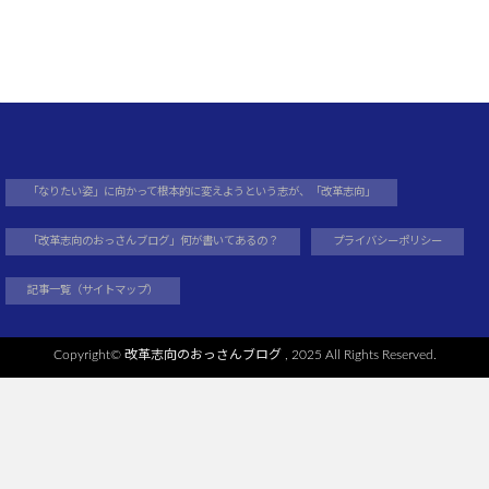
「なりたい姿」に向かって根本的に変えようという志が、「改革志向」
「改革志向のおっさんブログ」何が書いてあるの？
プライバシーポリシー
記事一覧（サイトマップ）
Copyright©
改革志向のおっさんブログ
, 2025 All Rights Reserved.