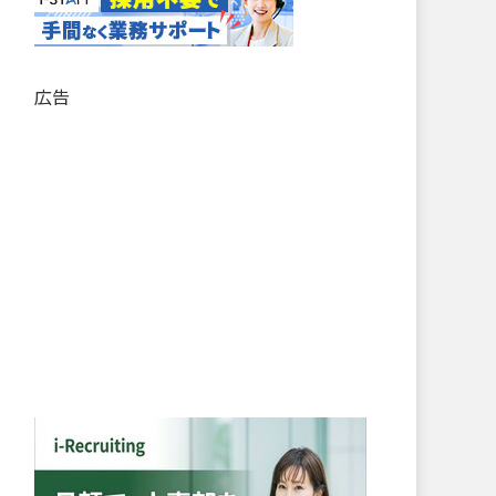
記
事
リ
ス
広告
ト