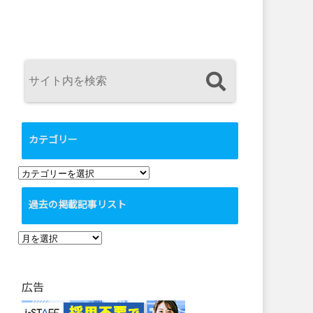
カテゴリー
カ
テ
過去の掲載記事リスト
ゴ
リ
過
ー
去
の
広告
掲
載