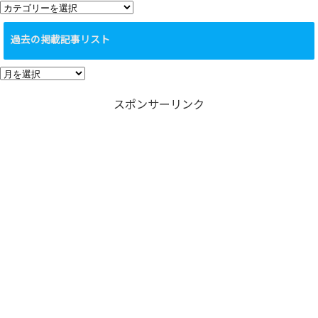
カ
テ
過去の掲載記事リスト
ゴ
リ
過
ー
去
スポンサーリンク
の
掲
載
記
事
リ
ス
ト