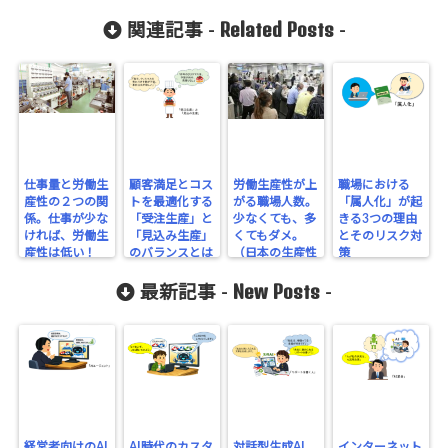
Related Posts
関連記事 -
-
仕事量と労働生
顧客満足とコス
労働生産性が上
職場における
産性の２つの関
トを最適化する
がる職場人数。
「属人化」が起
係。仕事が少な
「受注生産」と
少なくても、多
きる3つの理由
ければ、労働生
「見込み生産」
くてもダメ。
とそのリスク対
産性は低い！
のバランスとは
（日本の生産性
策
（日本の生産性
７）
New Posts
４）
最新記事 -
-
経営者向けのAI
AI時代のカスタ
対話型生成AI
インターネット