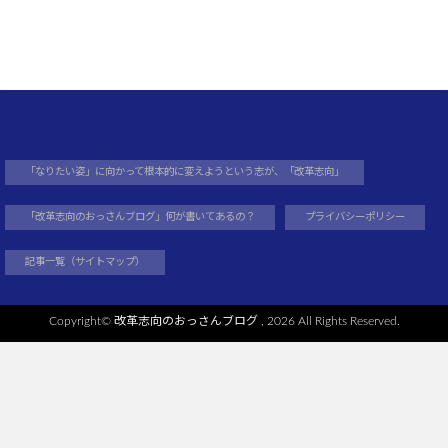
「なりたい姿」に向かって根本的に変えようという志が、「改革志向」
「改革志向のおっさんブログ」何が書いてあるの？
プライバシーポリシー
記事一覧（サイトマップ）
Copyright©
改革志向のおっさんブログ
, 2026 All Rights Reserved.