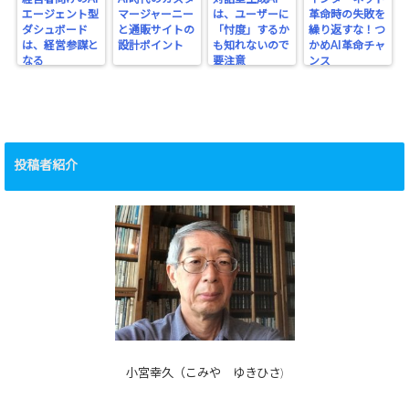
エージェント型
マージャーニー
は、ユーザーに
革命時の失敗を
ダシュボード
と通販サイトの
「忖度」するか
繰り返すな！つ
は、経営参謀と
設計ポイント
も知れないので
かめAI革命チャ
なる
要注意
ンス
投稿者紹介
小宮幸久（こみや ゆきひさ)