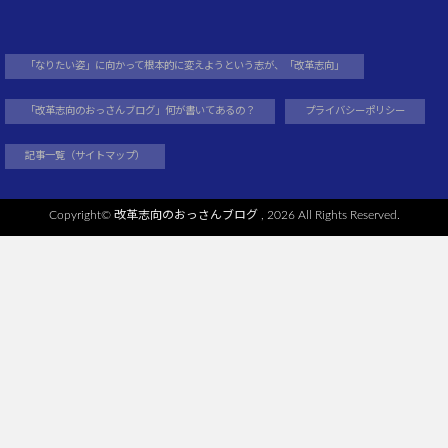
「なりたい姿」に向かって根本的に変えようという志が、「改革志向」
「改革志向のおっさんブログ」何が書いてあるの？
プライバシーポリシー
記事一覧（サイトマップ）
Copyright©
改革志向のおっさんブログ
, 2026 All Rights Reserved.