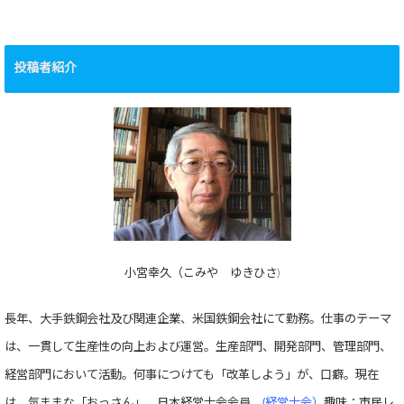
投稿者紹介
小宮幸久（こみや ゆきひさ)
長年、大手鉄鋼会社及び関連企業、米国鉄鋼会社にて勤務。仕事のテーマ
は、一貫して生産性の向上および運営。生産部門、開発部門、管理部門、
経営部門において活動。何事につけても「改革しよう」が、口癖。現在
は、気ままな「おっさん」。日本経営士会会員。
(経営士会）
趣味：市民レ