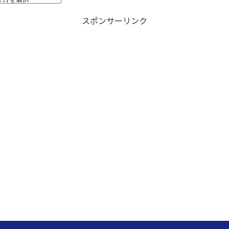
過
ー
去
スポンサーリンク
の
掲
載
記
事
リ
ス
ト