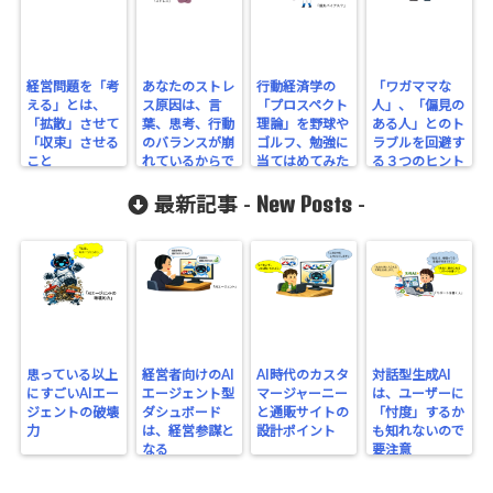
経営問題を「考
あなたのストレ
行動経済学の
「ワガママな
える」とは、
ス原因は、言
「プロスペクト
人」、「偏見の
「拡散」させて
葉、思考、行動
理論」を野球や
ある人」とのト
「収束」させる
のバランスが崩
ゴルフ、勉強に
ラブルを回避す
こと
れているからで
当てはめてみた
る３つのヒント
は？
ら？
New Posts
最新記事 -
-
思っている以上
経営者向けのAI
AI時代のカスタ
対話型生成AI
にすごいAIエー
エージェント型
マージャーニー
は、ユーザーに
ジェントの破壊
ダシュボード
と通販サイトの
「忖度」するか
力
は、経営参謀と
設計ポイント
も知れないので
なる
要注意