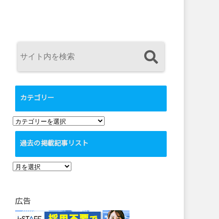
カテゴリー
カ
テ
過去の掲載記事リスト
ゴ
リ
過
ー
去
の
広告
掲
載