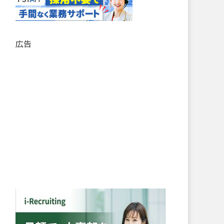
記
事
リ
ス
広告
ト