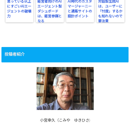
思っている以上
経営者向けのAI
AI時代のカスタ
対話型生成AI
にすごいAIエー
エージェント型
マージャーニー
は、ユーザーに
ジェントの破壊
ダシュボード
と通販サイトの
「忖度」するか
力
は、経営参謀と
設計ポイント
も知れないので
なる
要注意
投稿者紹介
小宮幸久（こみや ゆきひさ)