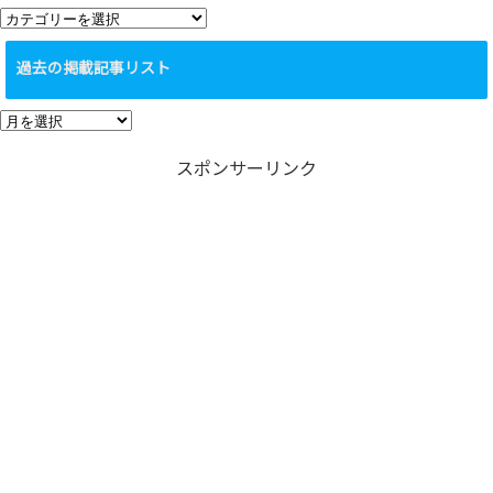
カ
テ
過去の掲載記事リスト
ゴ
リ
過
ー
去
スポンサーリンク
の
掲
載
記
事
リ
ス
ト