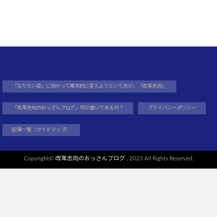
「なりたい姿」に向かって根本的に変えようという志が、「改革志向」
「改革志向のおっさんブログ」何が書いてあるの？
プライバシーポリシー
記事一覧（サイトマップ）
Copyright©
改革志向のおっさんブログ
, 2023 All Rights Reserved.