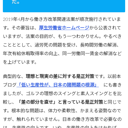
た。
/public_htm
l/wp-
2019年4月から働き方改革関連法案が順次施行されていま
content/plu
す。その要旨は、
厚生労働省ホームページ
から公表されて
gins/sns-
いますが、法案の目的が、もう一つわかりせん。やるべき
count-
ことととして、過労死の問題を受け、長時間労働の解消、
cache/sns-
年次有給休暇取得率の向上、同一労働同一賃金の解消など
count-
を上げています。
cache.php
典型的な、
理想と現実の差に対する是正対策
です。以前本
on line
2897
ブログ
「低い生産性が、日本の諸問題の根源」
にも書き
ましたが、ゴルフの理想のスイングと素人スイングとを比
較し、
「差の部分を直せ」と言っている是正対策
と同じで
す。根本的な問題は、体力や柔軟性、かまえる姿勢なので
すが、触れられていません。日本の働き方改革で必要なの