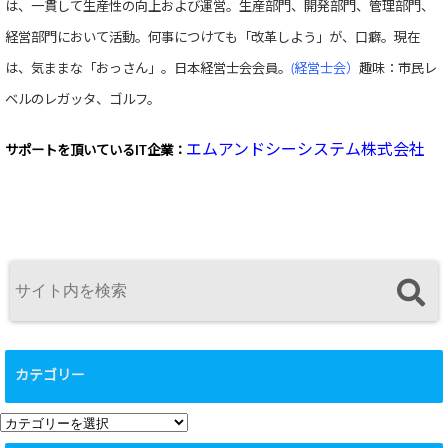
は、一貫して生産性の向上および運営。生産部門、開発部門、管理部門、
経営部門において活動。何事につけても「改革しよう」が、口癖。現在
は、気ままな「おっさん」。日本経営士会会員。
(経営士会）
趣味：市民レ
ベルのレガッタ、ゴルフ。
エムアンドシーシステム株式会社
サポートを頂いている
IT企業：
カテゴリー
カ