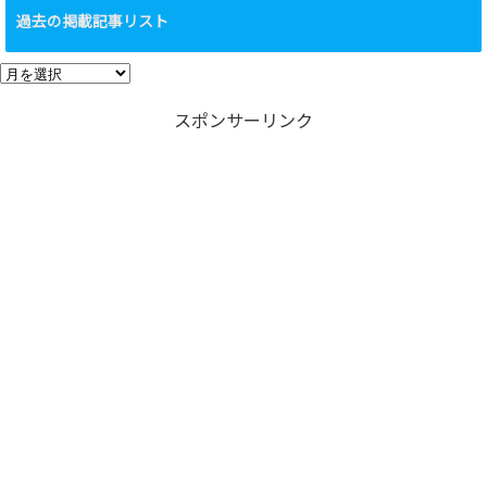
テ
過去の掲載記事リスト
ゴ
リ
過
ー
去
スポンサーリンク
の
掲
載
記
事
リ
ス
ト