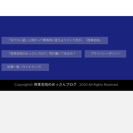
「なりたい姿」に向かって根本的に変えようという志が、「改革志向」
「改革志向のおっさんブログ」何が書いてあるの？
プライバシーポリシー
記事一覧（サイトマップ）
Copyright©
改革志向のおっさんブログ
, 2020 All Rights Reserved.