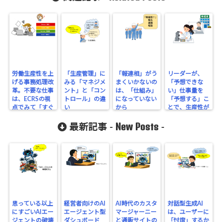
労働生産性を上
「生産管理」に
「報連相」がう
リーダーが、
げる事務処理改
みる「マネジメ
まくいかないの
「予想できな
革。不要な仕事
ント」と「コン
は、「仕組み」
い」仕事量を
は、ECRSの視
トロール」の違
になっていない
「予想する」こ
点でみて「すぐ
い
から
とで、生産性が
やめる」
上がる
New Posts
最新記事 -
-
思っている以上
経営者向けのAI
AI時代のカスタ
対話型生成AI
にすごいAIエー
エージェント型
マージャーニー
は、ユーザーに
ジェントの破壊
ダシュボード
と通販サイトの
「忖度」するか