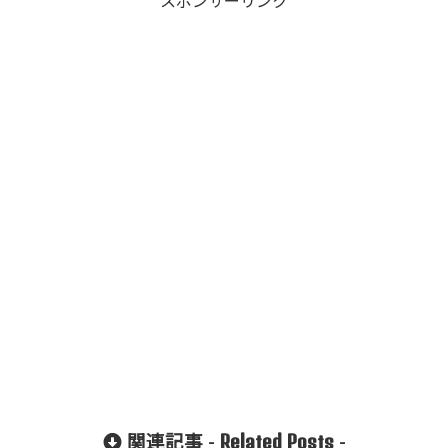
スポンサーリンク
"Twitter" in
/home/xs8
72901/kaik
aku-
komiya.com
/public_htm
l/wp-
content/plu
gins/sns-
count-
cache/sns-
count-
cache.php
on line
2897
Related Posts
関連記事 -
-