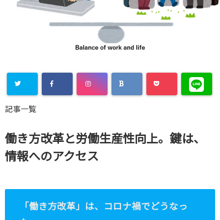
Warning
:
記事一覧
Undefined
array key
働き方改革と労働生産性向上。鍵は、
"Twitter" in
情報へのアクセス
/home/xs8
72901/kaik
aku-
「働き方改革」は、
コロナ禍で
どうなっ
komiya.com