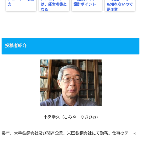
力
は、経営参謀と
設計ポイント
も知れないので
なる
要注意
投稿者紹介
小宮幸久（こみや ゆきひさ)
長年、大手鉄鋼会社及び関連企業、米国鉄鋼会社にて勤務。仕事のテーマ