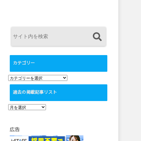
カテゴリー
カ
テ
過去の掲載記事リスト
ゴ
リ
過
ー
去
の
広告
掲
載