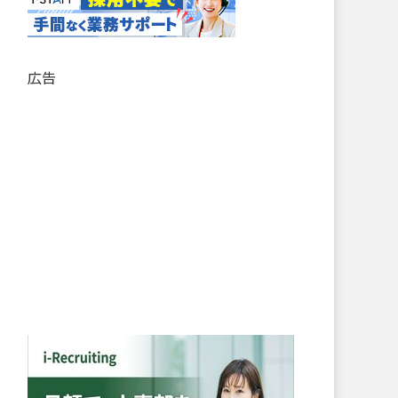
記
事
リ
ス
広告
ト