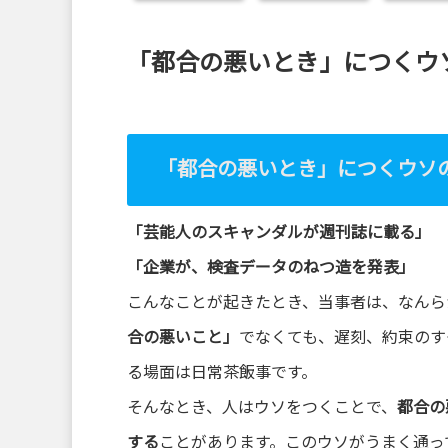
Warning
: Undefined array
「都合の悪いとき」につくウ
key "Twitter" in
/home/xs872901/kaikaku
-
「都合の悪いとき」につくウソ
komiya.com/public_html/
「芸能人のスキャンダルが週刊誌に載る」
wp-content/plugins/sns-
「企業が、検査データのねつ造を発表」
こんなことが起きたとき、当事者は、なんら
count-cache/sns-count-
合の悪いこと」
でなくても、遅刻、約束のす
cache.php
on line
2897
る場面は日常茶飯事です。
そんなとき、人はウソをつくことで、
都合の
する
ことがあります。このウソがうまく通っ