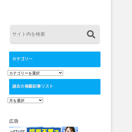
カテゴリー
カ
テ
過去の掲載記事リスト
ゴ
リ
過
ー
去
の
広告
掲
載