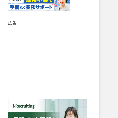
記
事
リ
ス
広告
ト