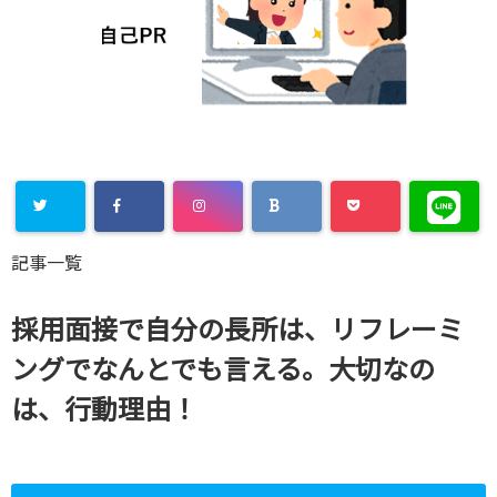
Warning
:
記事一覧
Undefined
array key
採用面接で自分の長所は、リフレーミ
"Twitter" in
ングでなんとでも言える。大切なの
/home/xs8
は、行動理由！
72901/kaik
aku-
komiya.com