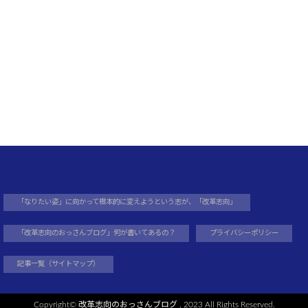
「なりたい姿」に向かって根本的に変えようという志が、「改革志向」
「改革志向のおっさんブログ」何が書いてあるの？
プライバシーポリシー
記事一覧（サイトマップ）
Copyright©
改革志向のおっさんブログ
, 2023 All Rights Reserved.