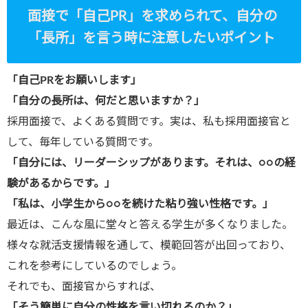
面接で「自己
PR
」を求められて、自分の
/public_htm
「長所」を言う時に注意したいポイント
l/wp-
content/plu
「自己
PR
をお願いします」
gins/sns-
「自分の長所は、何だと思いますか？」
count-
採用面接で、よくある質問です。実は、私も採用面接官と
cache/sns-
して、毎年している質問です。
count-
「自分には、リーダーシップがあります。それは、○○の経
cache.php
験があるからです。」
on line
2897
「私は、小学生から○○を続けた粘り強い性格です。」
最近は、こんな風に堂々と答える学生が多くなりました。
様々な就活支援情報を通して、模範回答が出回っており、
これを参考にしているのでしょう。
それでも、面接官からすれば、
「そう簡単に自分の性格を言い切れるのか？」