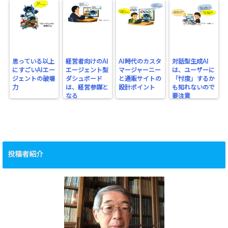
思っている以上
経営者向けのAI
AI時代のカスタ
対話型生成AI
にすごいAIエー
エージェント型
マージャーニー
は、ユーザーに
ジェントの破壊
ダシュボード
と通販サイトの
「忖度」するか
力
は、経営参謀と
設計ポイント
も知れないので
なる
要注意
投稿者紹介