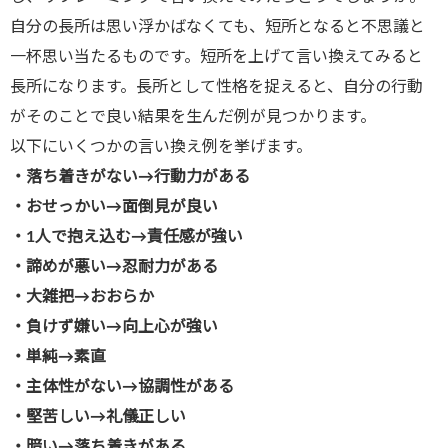
自分の長所は思い浮かばなくても、短所となると不思議と
一杯思い当たるものです。短所を上げて言い換えてみると
長所になります。長所として性格を捉えると、自分の行動
がそのことで良い結果を生んだ例が見つかります。
以下にいくつかの言い換え例を挙げます。
・落ち着きがない
→
行動力がある
・おせっかい
→
面倒見が良い
・
1
人で抱え込む
→
責任感が強い
・諦めが悪い
→
忍耐力がある
・大雑把
→
おおらか
・負けず嫌い
→
向上心が強い
・単純
→
素直
・主体性がない
→
協調性がある
・堅苦しい
→
礼儀正しい
・暗い
→
落ち着きがある