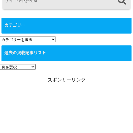
カテゴリー
カ
テ
過去の掲載記事リスト
ゴ
リ
過
ー
去
スポンサーリンク
の
掲
載
記
事
リ
ス
ト