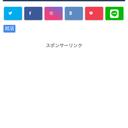
Warning
:
就活
Undefined
array key
スポンサーリンク
"Twitter" in
/home/xs8
72901/kaik
aku-
komiya.com
/public_htm
l/wp-
content/plu
gins/sns-