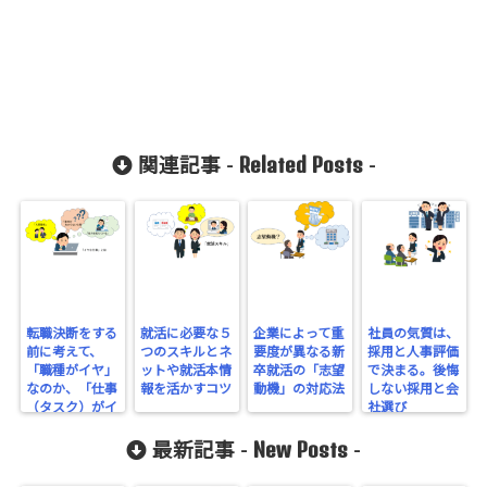
count-
cache/sns-
count-
cache.php
on line
2897
Related Posts
関連記事 -
-
転職決断をする
就活に必要な５
企業によって重
社員の気質は、
前に考えて、
つのスキルとネ
要度が異なる新
採用と人事評価
「職種がイヤ」
ットや就活本情
卒就活の「志望
で決まる。後悔
なのか、「仕事
報を活かすコツ
動機」の対応法
しない採用と会
（タスク）がイ
社選び
ヤ」なのか
New Posts
最新記事 -
-