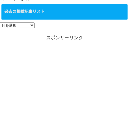
テ
過去の掲載記事リスト
ゴ
リ
過
ー
去
スポンサーリンク
の
掲
載
記
事
リ
ス
ト