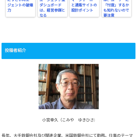
にすごいAIエー
エージェント型
マージャーニー
は、ユーザーに
ジェントの破壊
ダシュボード
と通販サイトの
「忖度」するか
力
は、経営参謀と
設計ポイント
も知れないので
なる
要注意
投稿者紹介
小宮幸久（こみや ゆきひさ)
長年、大手鉄鋼会社及び関連企業、米国鉄鋼会社にて勤務。仕事のテーマ