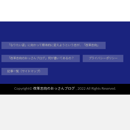
「なりたい姿」に向かって根本的に変えようという志が、「改革志向」
「改革志向のおっさんブログ」何が書いてあるの？
プライバシーポリシー
記事一覧（サイトマップ）
Copyright©
改革志向のおっさんブログ
, 2022 All Rights Reserved.