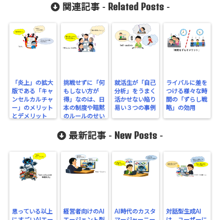
Related Posts
関連記事 -
-
「炎上」の拡大
挑戦せずに「何
就活生が「自己
ライバルに差を
版である「キャ
もしない方が
分析」をうまく
つける様々な時
ンセルカルチャ
得」なのは、日
活かせない陥り
間の「ずらし戦
ー」のメリット
本の制度や暗黙
易い３つの事例
略」の効用
とデメリット
のルールのせい
New Posts
最新記事 -
-
思っている以上
経営者向けのAI
AI時代のカスタ
対話型生成AI