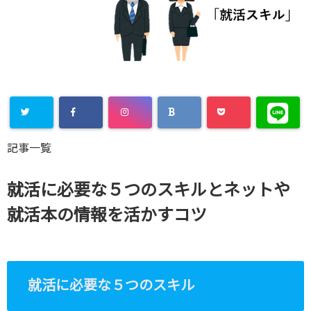
Warning
:
記事一覧
Undefined
array key
就活に必要な５つのスキルとネットや
"Twitter" in
就活本の情報を活かすコツ
/home/xs8
72901/kaik
aku-
就活に必要な５つのスキル
komiya.com