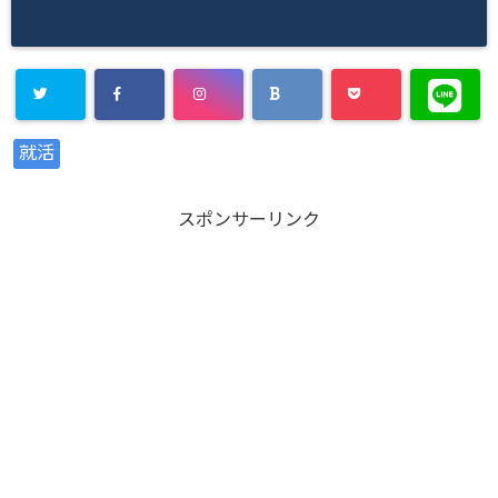
Warning
:
就活
Undefined
array key
スポンサーリンク
"Twitter" in
/home/xs8
72901/kaik
aku-
komiya.com
/public_htm
l/wp-
content/plu