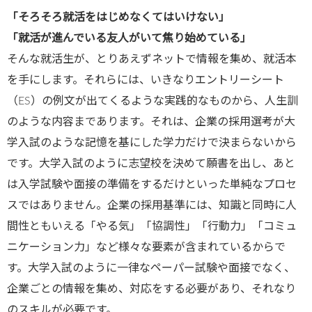
/public_htm
「そろそろ就活をはじめなくてはいけない」
l/wp-
「就活が進んでいる友人がいて焦り始めている」
content/plu
そんな就活生が、とりあえずネットで情報を集め、就活本
gins/sns-
を手にします。それらには、いきなりエントリーシート
count-
（ES）の例文が出てくるような実践的なものから、人生訓
cache/sns-
のような内容まであります。それは、企業の採用選考が大
count-
学入試のような記憶を基にした学力だけで決まらないから
cache.php
です。大学入試のように志望校を決めて願書を出し、あと
on line
2897
は入学試験や面接の準備をするだけといった単純なプロセ
スではありません。企業の採用基準には、知識と同時に人
間性ともいえる「やる気」「協調性」「行動力」「コミュ
ニケーション力」など様々な要素が含まれているからで
す。大学入試のように一律なペーパー試験や面接でなく、
企業ごとの情報を集め、対応をする必要があり、それなり
のスキルが必要です。