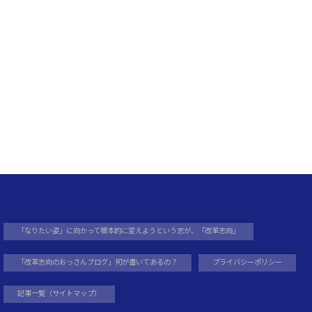
ス
ト
「なりたい姿」に向かって根本的に変えようという志が、「改革志向」
「改革志向のおっさんブログ」何が書いてあるの？
プライバシーポリシー
記事一覧（サイトマップ）