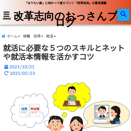
「なりたい姿」に向かって変えていく「改革志向」の意見満載
改革志向のおっさんブ
ログ
menu
ホーム
就職 採用
就活
就活に必要な５つのスキルとネット
や就活本情報を活かすコツ
2021/10/21
2025/05/23