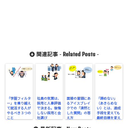
gins/sns-
count-
cache/sns-
count-
cache.php
on line
2897
Related Posts
関連記事 -
-
「学歴フィルタ
社員の気質は、
面接の冒頭にあ
「諦めない」
ー」を乗り越え
採用と人事評価
るアイスブレイ
（あきらめな
て就活する人が
で決まる。後悔
クでの「漠然と
い）とは、達成
やるべき３つの
しない採用と会
した質問」の答
手段を変えても
こと
社選び
え方
最終目標を変え
ず努力すること