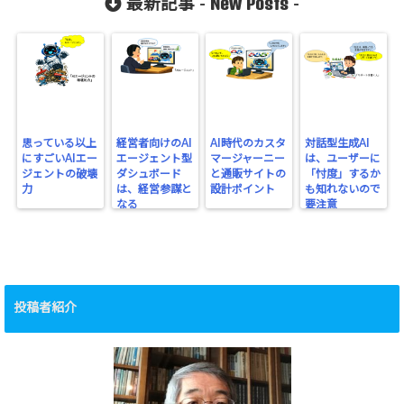
New Posts
最新記事 -
-
思っている以上
経営者向けのAI
AI時代のカスタ
対話型生成AI
にすごいAIエー
エージェント型
マージャーニー
は、ユーザーに
ジェントの破壊
ダシュボード
と通販サイトの
「忖度」するか
力
は、経営参謀と
設計ポイント
も知れないので
なる
要注意
投稿者紹介