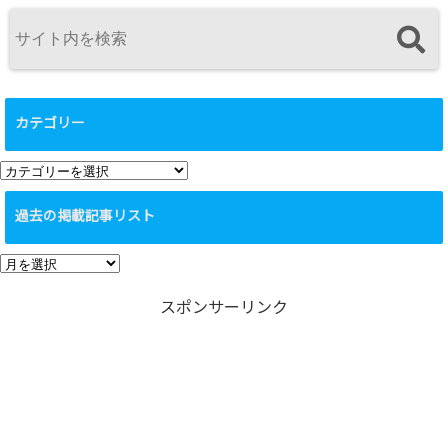
カテゴリー
カ
テ
過去の掲載記事リスト
ゴ
リ
過
ー
去
スポンサーリンク
の
掲
載
記
事
リ