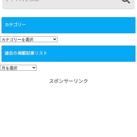
カテゴリー
カ
テ
過去の掲載記事リスト
ゴ
リ
過
ー
去
スポンサーリンク
の
掲
載
記
事
リ
ス
ト