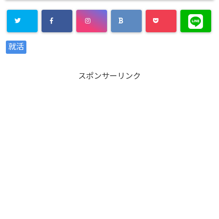
Warning
:
就活
Undefined
array key
スポンサーリンク
"Twitter" in
/home/xs8
72901/kaik
aku-
komiya.com
/public_htm
l/wp-
content/plu
gins/sns-