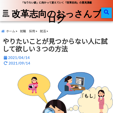
「なりたい姿」に向かって変えていく「改革志向」の意見満載
改革志向のおっさんブ
ログ
menu
ホーム
就職 採用
就活
やりたいことが見つからない人に試
して欲しい３つの方法
2021/04/14
2021/09/14