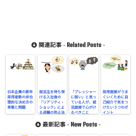
count-
cache/sns-
count-
cache.php
on line
2897
Related Posts
関連記事 -
-
日本企業の新卒
就活生を待ち受
「プレッシャー
採用面接がうま
採用者数の非合
ける入社後の
に弱い」と思っ
くいくために自
理的な決め方の
「リアリティ・
ている人が、就
己紹介で気をつ
実態と問題
ショック」によ
活面接で心がけ
けたい３つのポ
る退職の防止法
るべきこと
イント
New Posts
最新記事 -
-