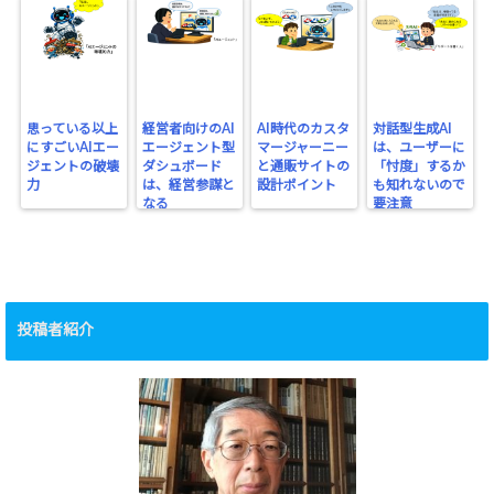
思っている以上
経営者向けのAI
AI時代のカスタ
対話型生成AI
にすごいAIエー
エージェント型
マージャーニー
は、ユーザーに
ジェントの破壊
ダシュボード
と通販サイトの
「忖度」するか
力
は、経営参謀と
設計ポイント
も知れないので
なる
要注意
投稿者紹介