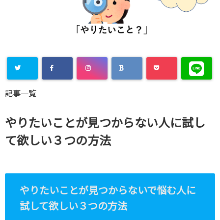
Warning
:
記事一覧
Undefined
array key
やりたいことが見つからない人に試し
"Twitter" in
て欲しい３つの方法
/home/xs8
72901/kaik
aku-
やりたいことが見つからないで悩む人に
komiya.com
試して欲しい３つの方法
/public_htm