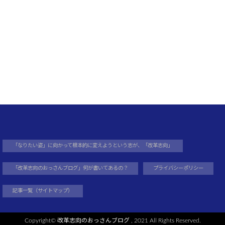
「なりたい姿」に向かって根本的に変えようという志が、「改革志向」
「改革志向のおっさんブログ」何が書いてあるの？
プライバシーポリシー
記事一覧（サイトマップ）
Copyright©
改革志向のおっさんブログ
, 2021 All Rights Reserved.