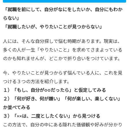
l/wp-
「就職を前にして、自分がなにをしたいか、自分にもわか
content/plu
らない」
gins/sns-
「就職したいが、やりたいことが見つからない」
count-
人には、そんな自分探しで悩む時期があります。現実は、
cache/sns-
多くの人が一生「やりたいこと」を求めてさまよっている
count-
のかも知れませんが、どこかで折り合いをつけています。
cache.php
on line
2897
今、やりたいことが見つからず悩んでいる人に、これを見
つける３つの方法を紹介します。
１）「もし、自分が○○だったら」と仮定してみる
２）「何が好き、何が嫌い」「何が楽しい、楽しくない」
か並べてみる
３）「××は、二度としたくない」から見つける
この方法で、自分の中にある隠れた価値観や好みが分かり