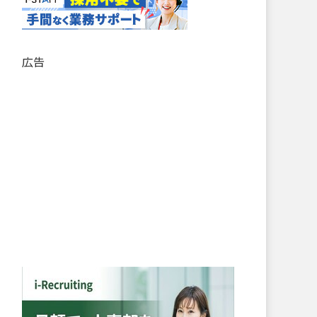
記
事
リ
ス
広告
ト