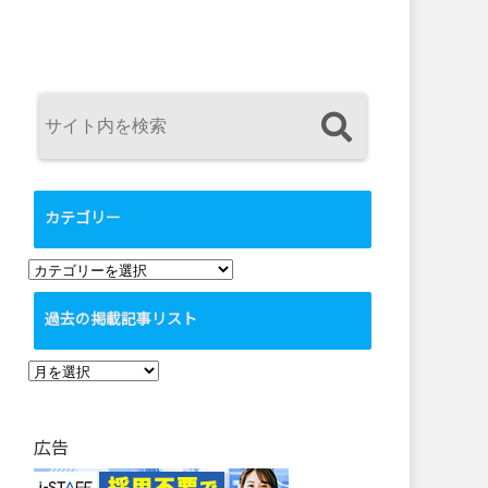
カテゴリー
カ
テ
過去の掲載記事リスト
ゴ
リ
過
ー
去
の
広告
掲
載