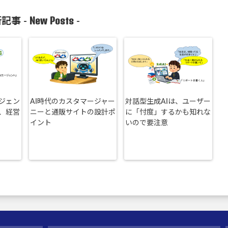
New Posts
記事 -
-
ージェン
AI時代のカスタマージャー
対話型生成AIは、ユーザー
、経営
ニーと通販サイトの設計ポ
に「忖度」するかも知れな
イント
いので要注意