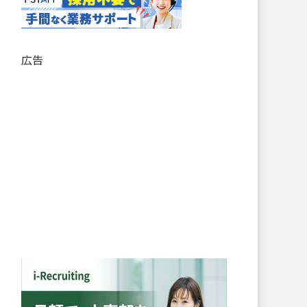
記
事
リ
ス
広告
ト