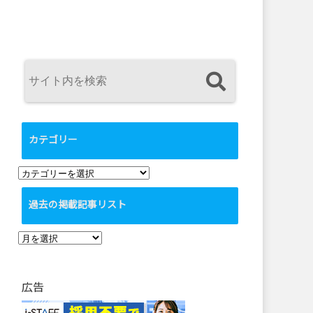
カテゴリー
カ
テ
過去の掲載記事リスト
ゴ
リ
過
ー
去
の
広告
掲
載