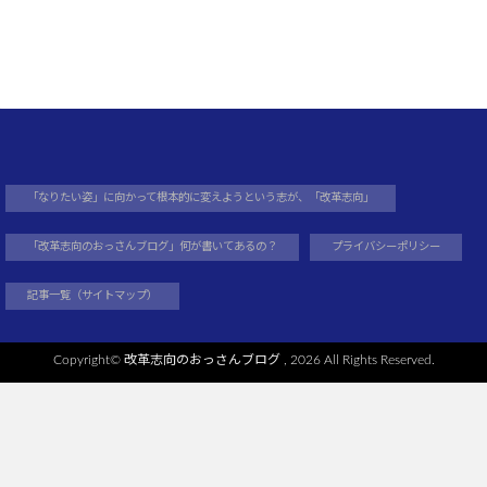
「なりたい姿」に向かって根本的に変えようという志が、「改革志向」
「改革志向のおっさんブログ」何が書いてあるの？
プライバシーポリシー
記事一覧（サイトマップ）
Copyright©
改革志向のおっさんブログ
, 2026 All Rights Reserved.