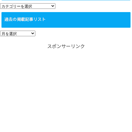
カ
テ
過去の掲載記事リスト
ゴ
リ
過
ー
去
スポンサーリンク
の
掲
載
記
事
リ
ス
ト