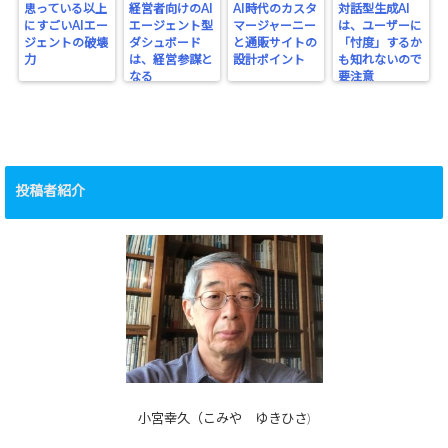
思っている以上
経営者向けのAI
AI時代のカスタ
対話型生成AI
にすごいAIエー
エージェント型
マージャーニー
は、ユーザーに
ジェントの破壊
ダシュボード
と通販サイトの
「忖度」するか
力
は、経営参謀と
設計ポイント
も知れないので
なる
要注意
投稿者紹介
小宮幸久（こみや ゆきひさ)