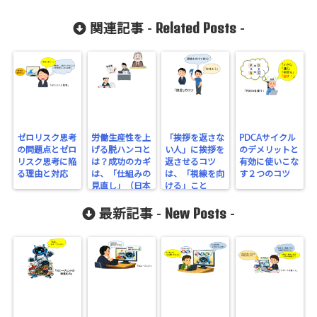
Related Posts
関連記事 -
-
ゼロリスク思考
労働生産性を上
「挨拶を返さな
PDCAサイクル
の問題点とゼロ
げる脱ハンコと
い人」に挨拶を
のデメリットと
リスク思考に陥
は？成功のカギ
返させるコツ
有効に使いこな
る理由と対応
は、「仕組みの
は、「視線を向
す２つのコツ
見直し」（日本
ける」こと
の生産性16）
New Posts
最新記事 -
-