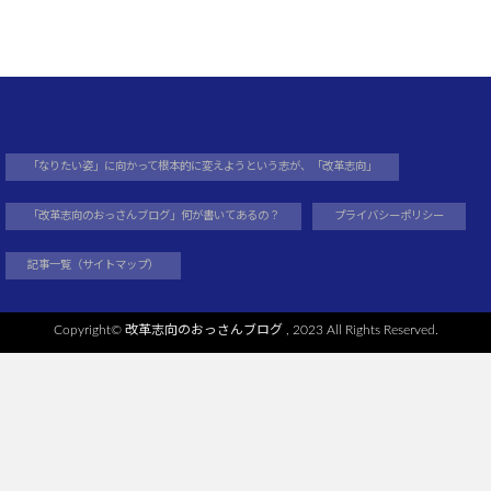
「なりたい姿」に向かって根本的に変えようという志が、「改革志向」
「改革志向のおっさんブログ」何が書いてあるの？
プライバシーポリシー
記事一覧（サイトマップ）
Copyright©
改革志向のおっさんブログ
, 2023 All Rights Reserved.