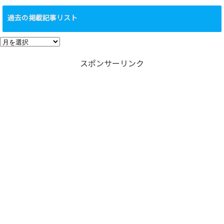
テ
過去の掲載記事リスト
ゴ
リ
過
ー
去
スポンサーリンク
の
掲
載
記
事
リ
ス
ト