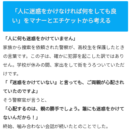
komiya.com
「人に迷惑をかけなければ何をしても良
/public_htm
い」をマナーとエチケットから考える
l/wp-
content/plu
「人に何も迷惑をかけていません」
gins/sns-
家族から捜索を依頼された警察が、高校生を保護したとき
count-
の言葉です。この子は、確かに犯罪を起こした訳ではあり
cache/sns-
せん。学校が休みの間、家出をして街をうろついていただ
count-
けです。
cache.php
「『迷惑をかけていない』と言っても、ご両親が心配され
on line
2897
ていたのですよ」
そう警察官が言うと、
「心配するのは、親の勝手でしょう。誰にも迷惑をかけて
ないんだから！」
終始、噛み合わない会話が続いたとのことでした。