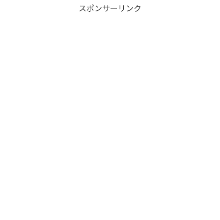
array key
スポンサーリンク
"Twitter" in
/home/xs8
72901/kaik
aku-
komiya.com
/public_htm
l/wp-
content/plu
gins/sns-
count-
cache/sns-
count-
cache.php