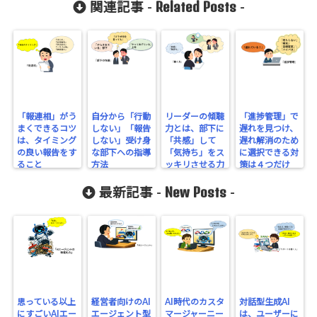
on line
2897
Related Posts
関連記事 -
-
「報連相」がう
自分から「行動
リーダーの傾聴
「進捗管理」で
まくできるコツ
しない」「報告
力とは、部下に
遅れを見つけ、
は、タイミング
しない」受け身
「共感」して
遅れ解消のため
の良い報告をす
な部下への指導
「気持ち」をス
に選択できる対
ること
方法
ッキリさせる力
策は４つだけ
New Posts
最新記事 -
-
思っている以上
経営者向けのAI
AI時代のカスタ
対話型生成AI
にすごいAIエー
エージェント型
マージャーニー
は、ユーザーに