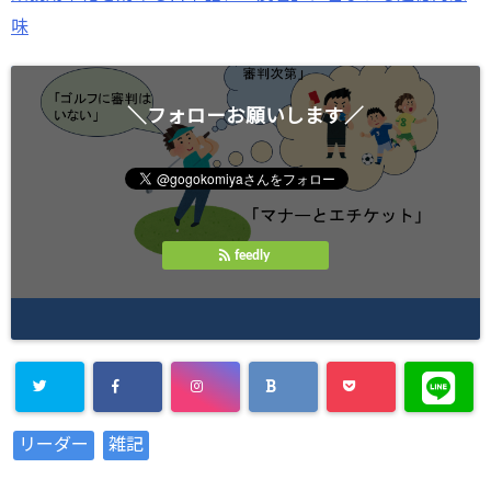
味
＼フォローお願いします／
feedly
Warning
:
リーダー
雑記
Undefined