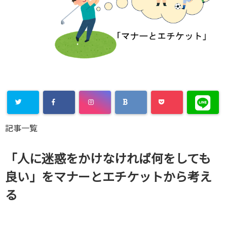
Warning
:
記事一覧
Undefined
array key
「人に迷惑をかけなければ何をしても
"Twitter" in
良い」をマナーとエチケットから考え
/home/xs8
る
72901/kaik
aku-