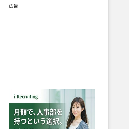
ス
広告
ト