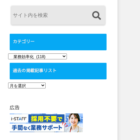
カテゴリー
カ
テ
過去の掲載記事リスト
ゴ
リ
過
ー
去
の
広告
掲
載
記
事
リ