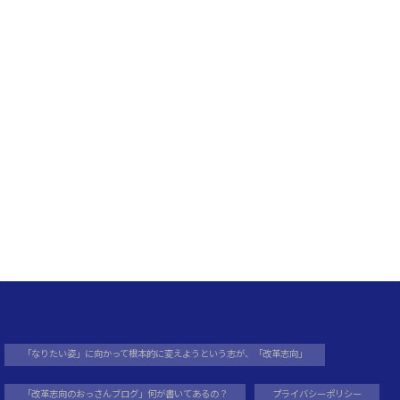
記
事
リ
ス
ト
「なりたい姿」に向かって根本的に変えようという志が、「改革志向」
「改革志向のおっさんブログ」何が書いてあるの？
プライバシーポリシー