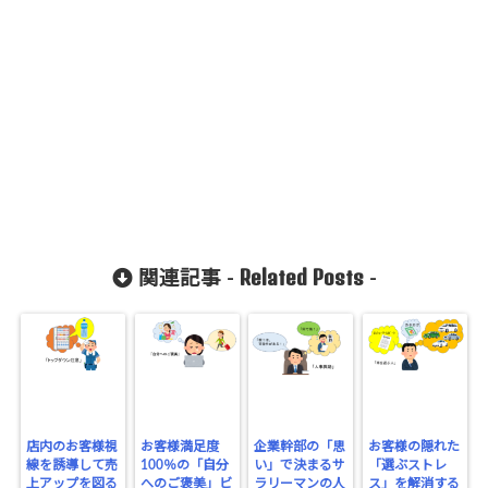
l/wp-
content/plu
gins/sns-
count-
cache/sns-
count-
cache.php
on line
2897
Related Posts
関連記事 -
-
店内のお客様視
お客様満足度
企業幹部の「思
お客様の隠れた
線を誘導して売
100％の「自分
い」で決まるサ
「選ぶストレ
上アップを図る
へのご褒美」ビ
ラリーマンの人
ス」を解消する