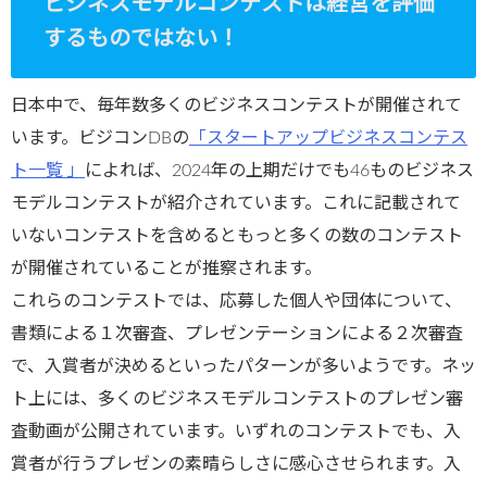
ビジネスモデルコンテストは経営を評価
komiya.com
するものではない！
/public_htm
l/wp-
日本中で、毎年数多くのビジネスコンテストが開催されて
content/plu
います。ビジコンDBの
「スタートアップビジネスコンテス
gins/sns-
ト一覧 」
によれば、2024年の上期だけでも46ものビジネス
count-
モデルコンテストが紹介されています。これに記載されて
cache/sns-
いないコンテストを含めるともっと多くの数のコンテスト
count-
が開催されていることが推察されます。
cache.php
これらのコンテストでは、応募した個人や団体について、
on line
2897
書類による１次審査、プレゼンテーションによる２次審査
で、入賞者が決めるといったパターンが多いようです。ネッ
ト上には、多くのビジネスモデルコンテストのプレゼン審
査動画が公開されています。いずれのコンテストでも、入
賞者が行うプレゼンの素晴らしさに感心させられます。入