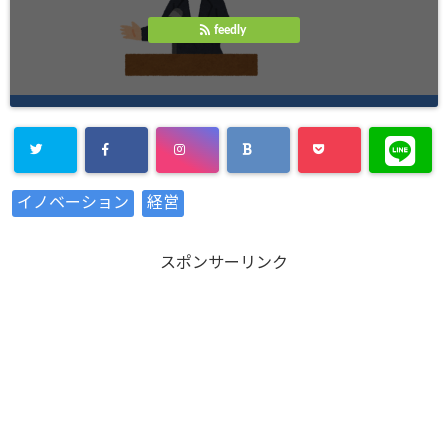
feedly
Warning
:
イノベーション
経営
Undefined
array key
スポンサーリンク
"Twitter" in
/home/xs8
72901/kaik
aku-
komiya.com
/public_htm