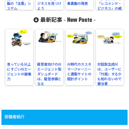
脳の「注意」シ
ジネスを見つけ
事異動の現実
「レコメンド・
ステム
よう
ビジネス」の威
力
New Posts
最新記事 -
-
思っている以上
経営者向けのAI
AI時代のカスタ
対話型生成AI
にすごいAIエー
エージェント型
マージャーニー
は、ユーザーに
ジェントの破壊
ダシュボード
と通販サイトの
「忖度」するか
力
は、経営参謀と
設計ポイント
も知れないので
なる
要注意
投稿者紹介