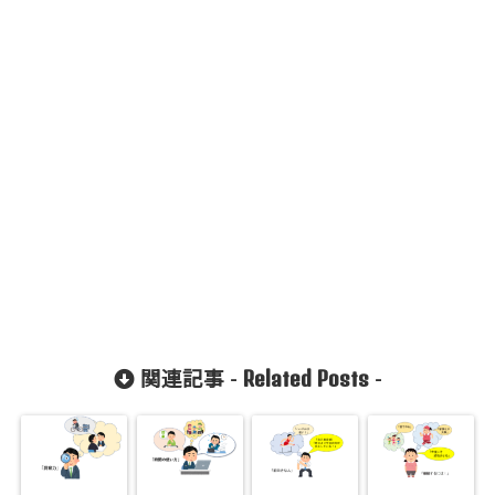
aku-
komiya.com
/public_htm
l/wp-
content/plu
gins/sns-
count-
cache/sns-
count-
cache.php
on line
2897
Related Posts
関連記事 -
-