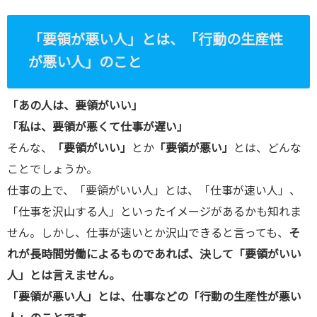
komiya.com
「要領が悪い人」とは、「行動の生産性
/public_htm
が悪い人」のこと
l/wp-
content/plu
「あの人は、要領がいい」
gins/sns-
「私は、要領が悪くて仕事が遅い」
count-
そんな、
「要領がいい」
とか
「要領が悪い」
とは、どんな
cache/sns-
ことでしょうか。
count-
仕事の上で、「要領がいい人」とは、「仕事が速い人」、
cache.php
「仕事を沢山する人」といったイメージがあるかも知れま
on line
2897
せん。しかし、仕事が速いとか沢山できると言っても、
そ
れが長時間労働によるものであれば、決して「要領がいい
人」とは言えません。
「要領が悪い人」とは、仕事などの「行動の生産性が悪い