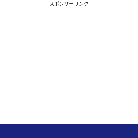
スポンサーリンク
の
掲
載
記
事
リ
ス
ト