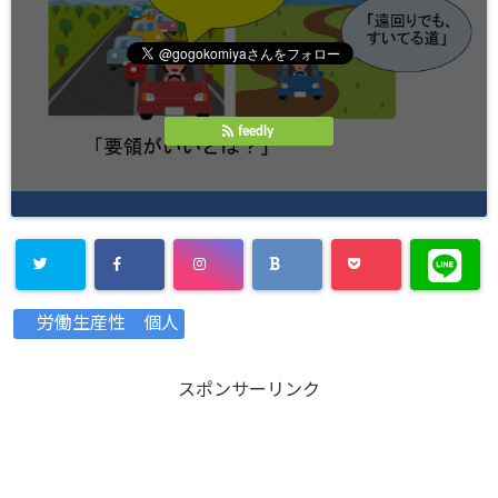
feedly
Warning
:
労働生産性 個人
Undefined
array key
スポンサーリンク
"Twitter" in
/home/xs8
72901/kaik