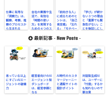
仕事に有用な
会社の業務や生
「前向きな人」
「学び」が続か
「洞察力」は、
活で、有効な
に成るためのヒ
ない３つの理由
観察、考察、推
「時間の使い
ントは、「自己
と「重要でも緊
察のプロセスか
方」を実現する
肯定感」「忘れ
急性がない」こ
ら生まれる
ための４つのス
る」「モチベー
とを後回しにし
テップ
ション」
がちなとの同じ
New Posts
最新記事 -
-
思っている以上
経営者向けのAI
AI時代のカスタ
対話型生成AI
にすごいAIエー
エージェント型
マージャーニー
は、ユーザーに
ジェントの破壊
ダシュボード
と通販サイトの
「忖度」するか
力
は、経営参謀と
設計ポイント
も知れないので
なる
要注意