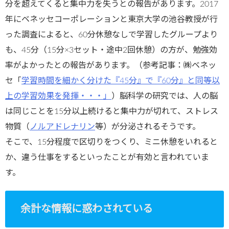
分を超えてくると集中力を失うとの報告があります。2017
年にベネッセコーポレーションと東京大学の池谷教授が行
った調査によると、60分休憩なしで学習したグループより
も、45分（15分×3セット・途中2回休憩）の方が、勉強効
率がよかったとの報告があります。（参考記事：㈱ベネッ
セ「
学習時間を細かく分けた『45分』で『60分』と同等以
上の学習効果を発揮・・・」
）脳科学の研究では、人の脳
は同じことを15分以上続けると集中力が切れて、ストレス
物質（
ノルアドレナリン
等）が分泌されるそうです。
そこで、15分程度で区切りをつくり、ミニ休憩をいれると
か、違う仕事をするといったことが有効と言われていま
す。
余計な情報に惑わされている