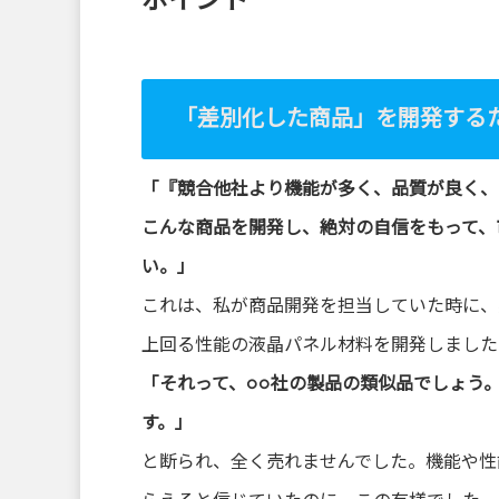
ポイント
/home/xs872901/kaikaku
-
「差別化した商品」を開発する
komiya.com/public_html/
wp-content/plugins/sns-
「『競合他社より機能が多く、品質が良く、
こんな商品を開発し、絶対の自信をもって、
count-cache/sns-count-
い。」
cache.php
on line
2897
これは、私が商品開発を担当していた時に、
上回る性能の液晶パネル材料を開発しました
「それって、○○社の製品の類似品でしょう
す。」
と断られ、全く売れませんでした。機能や性能