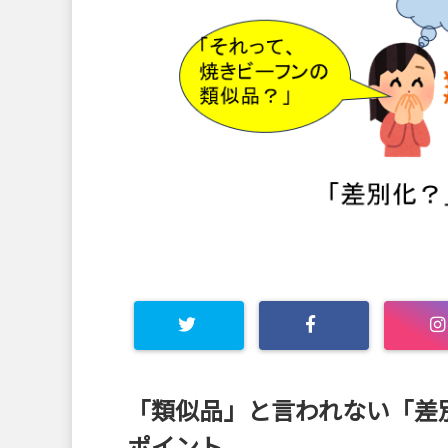
Warning
: Undefined array
「類似品」と言われない「差
key "Twitter" in