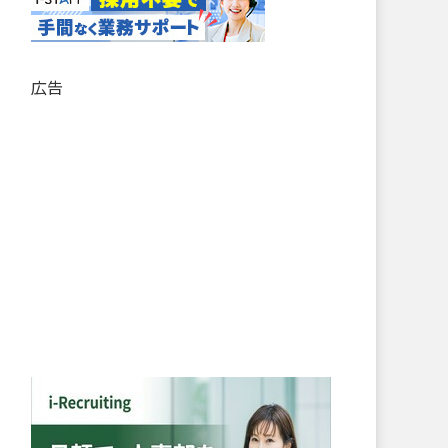
記
事
リ
ス
広告
ト