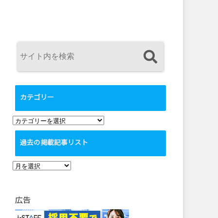
カテゴリー
カ
テ
過去の掲載記事リスト
ゴ
リ
過
ー
去
の
広告
掲
載