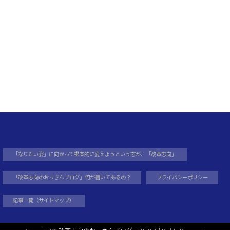
ト
「なりたい姿」に向かって根本的に変えようという志が、「改革志向」
「改革志向のおっさんブログ」何が書いてあるの？
プライバシーポリシー
記事一覧（サイトマップ）