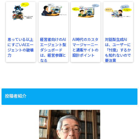
思っている以上
経営者向けのAI
AI時代のカスタ
対話型生成AI
にすごいAIエー
エージェント型
マージャーニー
は、ユーザーに
ジェントの破壊
ダシュボード
と通販サイトの
「忖度」するか
力
は、経営参謀と
設計ポイント
も知れないので
なる
要注意
投稿者紹介