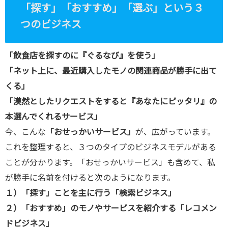
「探す」「おすすめ」「選ぶ」という３
/public_htm
つのビジネス
l/wp-
content/plu
「飲食店を探すのに『ぐるなび』を使う」
gins/sns-
「ネット上に、最近購入したモノの関連商品が勝手に出て
count-
くる」
cache/sns-
「漠然としたリクエストをすると『あなたにピッタリ』の
count-
本選んでくれるサービス」
cache.php
今、こんな
「おせっかいサービス」
が、広がっています。
on line
2897
これを整理すると、３つのタイプのビジネスモデルがある
ことが分かります。「おせっかいサービス」も含めて、私
が勝手に名前を付けると次のようになります。
１）「探す」ことを主に行う「検索ビジネス」
２）「おすすめ」のモノやサービスを紹介する「レコメン
ドビジネス」