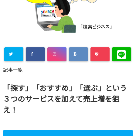
Warning
:
記事一覧
Undefined
array key
「探す」「おすすめ」「選ぶ」という
"Twitter" in
３つのサービスを加えて売上増を狙
/home/xs8
え！
72901/kaik
aku-
komiya.com