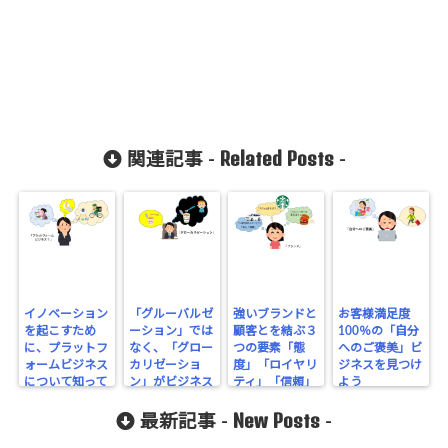
count-
cache/sns-
count-
cache.php
on line
2897
Related Posts
関連記事 -
-
イノベーション
「グルーバルゼ
強いブランドと
お客様満足度
を起こすため
ーション」では
顧客とを結ぶ３
100％の「自分
に、プラットフ
なく、「グロー
つの要素「態
へのご褒美」ビ
ォームビジネス
カリゼーショ
度」「ロイヤリ
ジネスを見つけ
について知って
ン」がビジネス
ティ」「信頼」
よう
おくべきこと
の決め手
New Posts
最新記事 -
-