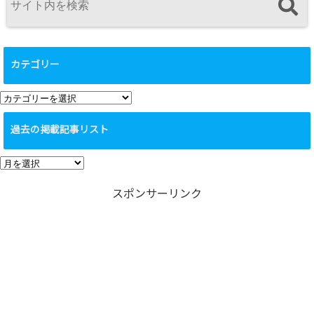
カテゴリー
カ
テ
過去の掲載記事リスト
ゴ
リ
過
ー
去
スポンサーリンク
の
掲
載
記
事
リ
ス