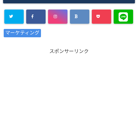
Warning
:
マーケティング
Undefined
array key
スポンサーリンク
"Twitter" in
/home/xs8
72901/kaik
aku-
komiya.com
/public_htm
l/wp-
content/plu
gins/sns-