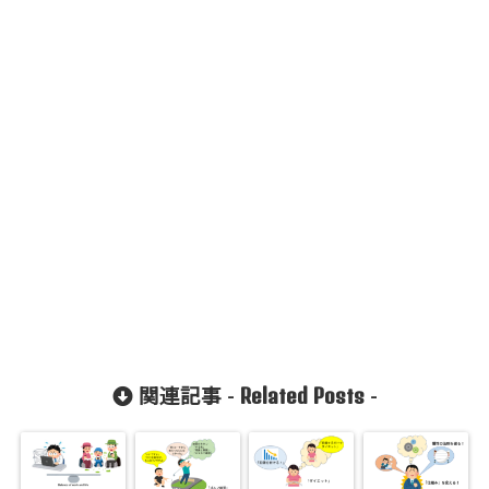
72901/kaik
aku-
komiya.com
/public_htm
l/wp-
content/plu
gins/sns-
count-
cache/sns-
count-
cache.php
on line
2897
Related Posts
関連記事 -
-