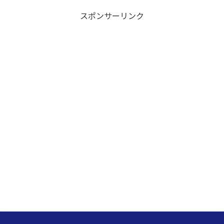
去
スポンサーリンク
の
掲
載
記
事
リ
ス
ト