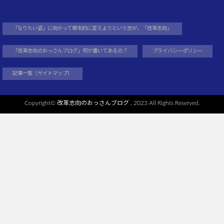
「なりたい姿」に向かって根本的に変えようという志が、「改革志向」
「改革志向のおっさんブログ」何が書いてあるの？
プライバシーポリシー
記事一覧（サイトマップ）
Copyright©
改革志向のおっさんブログ
, 2023 All Rights Reserved.