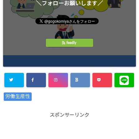
＼フォローお願いします／
feedly
Warning
:
労働生産性
Undefined
array key
スポンサーリンク
"Twitter" in
/home/xs8