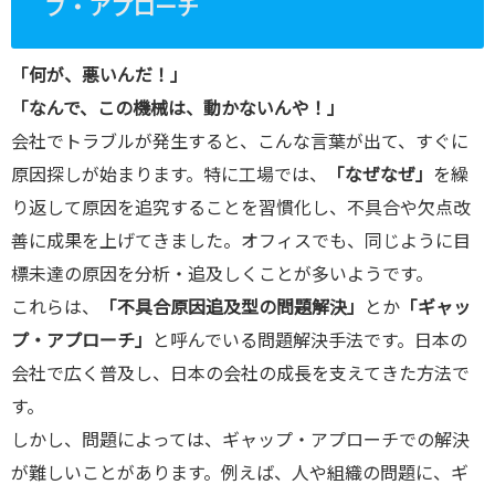
ブ・アプローチ
/public_htm
l/wp-
「何が、悪いんだ！」
content/plu
「なんで、この機械は、動かないんや！」
gins/sns-
会社でトラブルが発生すると、こんな言葉が出て、すぐに
count-
原因探しが始まります。特に工場では、
「なぜなぜ」
を繰
cache/sns-
り返して原因を追究することを習慣化し、不具合や欠点改
count-
善に成果を上げてきました。オフィスでも、同じように目
cache.php
標未達の原因を分析・追及しくことが多いようです。
on line
2897
これらは、
「不具合原因追及型の問題解決」
とか
「ギャッ
プ・アプローチ」
と呼んでいる問題解決手法です。日本の
会社で広く普及し、日本の会社の成長を支えてきた方法で
す。
しかし、問題によっては、ギャップ・アプローチでの解決
が難しいことがあります。例えば、人や組織の問題に、ギ