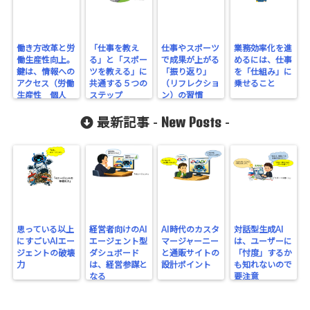
働き方改革と労
「仕事を教え
仕事やスポーツ
業務効率化を進
働生産性向上。
る」と「スポー
で成果が上がる
めるには、仕事
鍵は、情報への
ツを教える」に
「振り返り」
を「仕組み」に
アクセス（労働
共通する５つの
（リフレクショ
乗せること
生産性 個人
ステップ
ン）の習慣
05）
New Posts
最新記事 -
-
思っている以上
経営者向けのAI
AI時代のカスタ
対話型生成AI
にすごいAIエー
エージェント型
マージャーニー
は、ユーザーに
ジェントの破壊
ダシュボード
と通販サイトの
「忖度」するか
力
は、経営参謀と
設計ポイント
も知れないので
なる
要注意