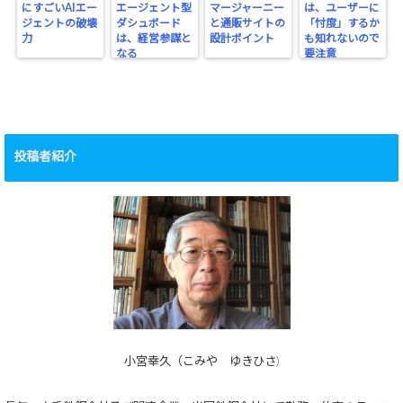
にすごいAIエー
エージェント型
マージャーニー
は、ユーザーに
ジェントの破壊
ダシュボード
と通販サイトの
「忖度」するか
力
は、経営参謀と
設計ポイント
も知れないので
なる
要注意
投稿者紹介
小宮幸久（こみや ゆきひさ)