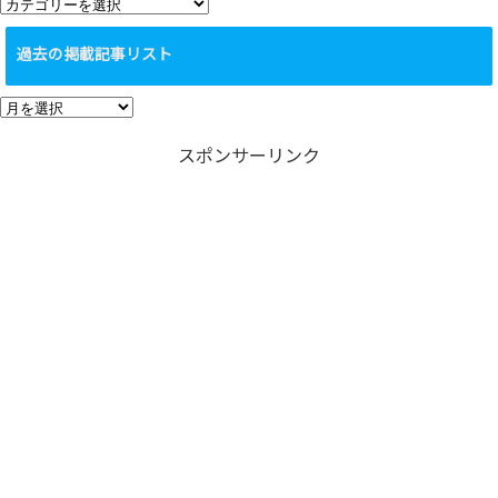
カ
テ
過去の掲載記事リスト
ゴ
リ
過
ー
去
スポンサーリンク
の
掲
載
記
事
リ
ス
ト