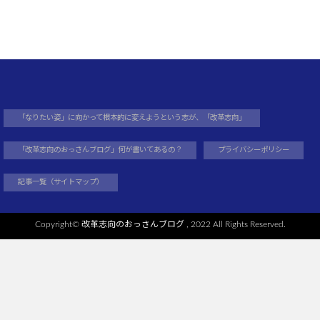
「なりたい姿」に向かって根本的に変えようという志が、「改革志向」
「改革志向のおっさんブログ」何が書いてあるの？
プライバシーポリシー
記事一覧（サイトマップ）
Copyright©
改革志向のおっさんブログ
, 2022 All Rights Reserved.