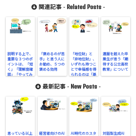
Related Posts
関連記事 -
-
説明する上で、
「褒めるのが苦
「地位財」と
還暦を超えた卒
重要な３つのポ
手」と思う人に
「非地位財」、
業生が思う「期
イントは、「短
お勧め、５つの
いずれも持つこ
待する公立高校
く」「理解度確
褒める効用
とで幸福感を得
教育」について
認」「やってみ
られるのは「基
る」
準」を超えたと
New Posts
き
最新記事 -
-
思っている以上
経営者向けのAI
AI時代のカスタ
対話型生成AI