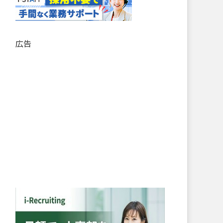
記
事
リ
ス
広告
ト