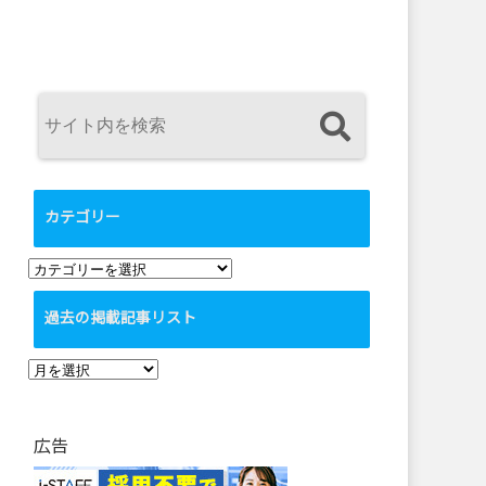
カテゴリー
カ
テ
過去の掲載記事リスト
ゴ
リ
過
ー
去
の
広告
掲
載