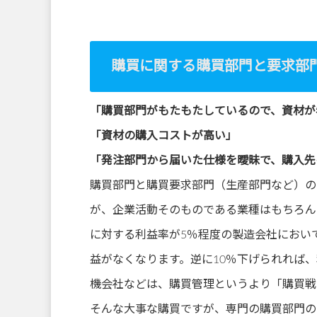
/home/xs872901/kaikaku
-
購買に関する購買部門と要求部
komiya.com/public_html/
wp-content/plugins/sns-
「購買部門がもたもたしているので、資材が
「資材の購入コストが高い」
count-cache/sns-count-
「発注部門から届いた仕様を曖昧で、購入先
cache.php
on line
2897
購買部門と購買要求部門（生産部門など）の
が、企業活動そのものである業種はもちろん
に対する利益率が5％程度の製造会社において
益がなくなります。逆に10％下げられれば
機会社などは、購買管理というより「購買戦
そんな大事な購買ですが、専門の購買部門の