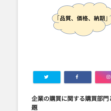
Warning
: Undefined array
企業の購買に関する購買部門
key "Twitter" in
題