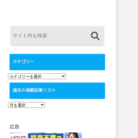
カテゴリー
カ
テ
過去の掲載記事リスト
ゴ
リ
過
ー
去
の
広告
掲
載