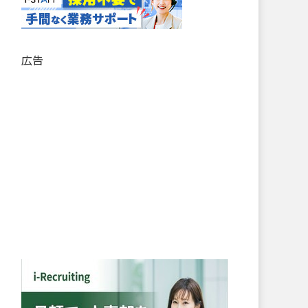
記
事
リ
ス
広告
ト