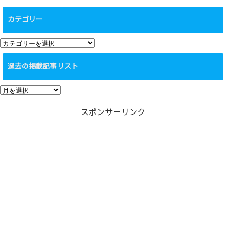
カテゴリー
カ
テ
過去の掲載記事リスト
ゴ
リ
過
ー
去
スポンサーリンク
の
掲
載
記
事
リ
ス
ト