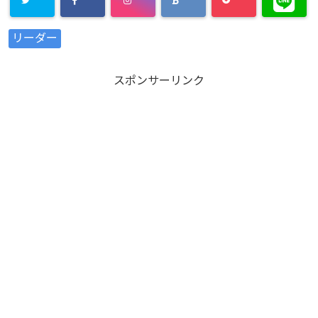
Warning
:
リーダー
Undefined
array key
スポンサーリンク
"Twitter" in
/home/xs8
72901/kaik
aku-
komiya.com
/public_htm
l/wp-
content/plu
gins/sns-
count-