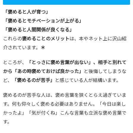
l/wp-
「褒めると人が育つ」
content/plu
「褒めるとモチベーションが上がる」
gins/sns-
「褒めると人間関係が良くなる」
count-
これらの
褒めることのメリット
は、本やネット上に沢山紹
cache/sns-
介されています。
＊
count-
ところが、
「とっさに褒め言葉が出ない」、相手と別れて
cache.php
から「あの時褒めておけば良かった」
と後悔してしまうな
on line
2897
ど、
「褒めるのが苦手」
と感じている人が結構います。
褒めるのが苦手な人は、褒め言葉を狭くとらえ過ぎていま
す。何も仰々しく褒める必要はありません。「今日は楽し
かったよ」「気が付くね」こんな言葉も立派な褒め言葉で
す。