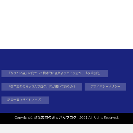
「なりたい姿」に向かって根本的に変えようという志が、「改革志向」
「改革志向のおっさんブログ」何が書いてあるの？
プライバシーポリシー
記事一覧（サイトマップ）
Copyright©
改革志向のおっさんブログ
, 2021 All Rights Reserved.