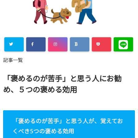
Warning
:
記事一覧
Undefined
array key
「褒めるのが苦手」と思う人にお勧
"Twitter" in
め、５つの褒める効用
/home/xs8
72901/kaik
aku-
「褒めるのが苦手」と思う人が、覚えてお
komiya.com
くべき5つの褒める効用
/public_htm