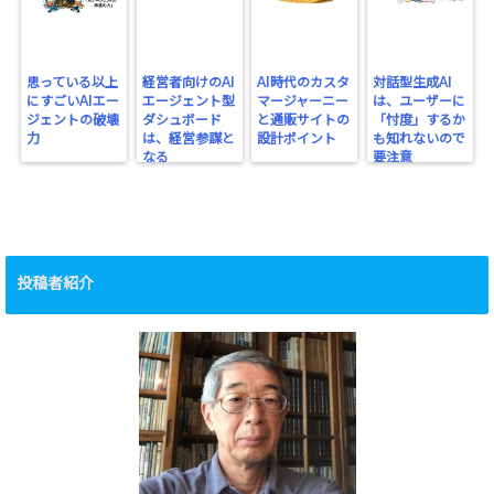
思っている以上
経営者向けのAI
AI時代のカスタ
対話型生成AI
にすごいAIエー
エージェント型
マージャーニー
は、ユーザーに
ジェントの破壊
ダシュボード
と通販サイトの
「忖度」するか
力
は、経営参謀と
設計ポイント
も知れないので
なる
要注意
投稿者紹介