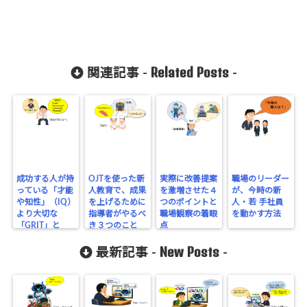
cache/sns-
count-
cache.php
on line
2897
Related Posts
関連記事 -
-
成功する人が持
OJTを使った新
実際に改善提案
職場のリーダー
っている「才能
人教育で、成果
を激増させた４
が、今時の新
や知性」（IQ）
を上げるために
つのポイントと
人・若 手社員
より大切な
指導者がやるべ
職場観察の着眼
を動かす方法
「GRIT」と
き３つのこと
点
は？
New Posts
最新記事 -
-