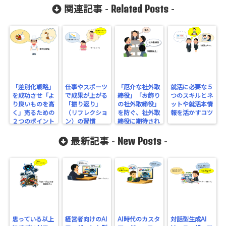
Related Posts
関連記事 -
-
「差別化戦略」
仕事やスポーツ
「厄介な社外取
就活に必要な５
を成功させ「よ
で成果が上がる
締役」「お飾り
つのスキルとネ
り良いものを高
「振り返り」
の社外取締役」
ットや就活本情
く」売るための
（リフレクショ
を防ぐ、社外取
報を活かすコツ
２つのポイント
ン）の習慣
締役に期待され
る３つの役目
New Posts
最新記事 -
-
思っている以上
経営者向けのAI
AI時代のカスタ
対話型生成AI