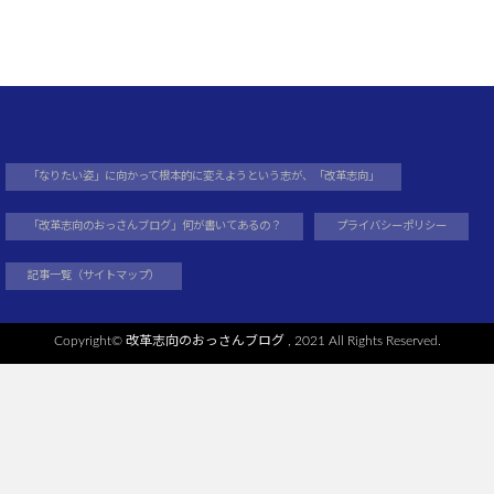
「なりたい姿」に向かって根本的に変えようという志が、「改革志向」
「改革志向のおっさんブログ」何が書いてあるの？
プライバシーポリシー
記事一覧（サイトマップ）
Copyright©
改革志向のおっさんブログ
, 2021 All Rights Reserved.