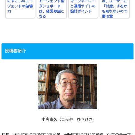
にすごいAIエー
エージェント型
マージャーニー
は、ユーザーに
ジェントの破壊
ダシュボード
と通販サイトの
「忖度」するか
力
は、経営参謀と
設計ポイント
も知れないので
なる
要注意
投稿者紹介
小宮幸久（こみや ゆきひさ)
長年、大手鉄鋼会社及び関連企業、米国鉄鋼会社にて勤務。仕事のテーマ