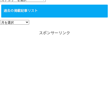
カ
テ
過去の掲載記事リスト
ゴ
リ
過
ー
去
スポンサーリンク
の
掲
載
記
事
リ
ス
ト