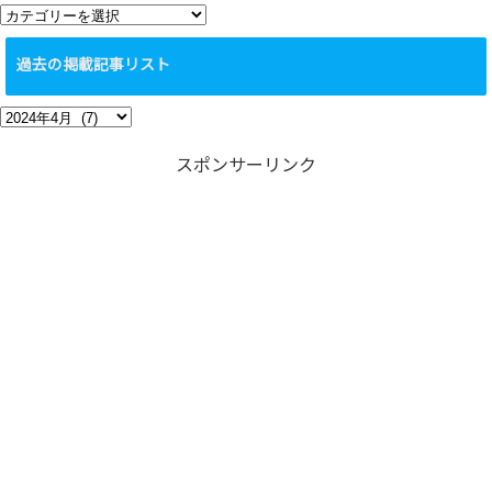
カ
テ
過去の掲載記事リスト
ゴ
リ
過
ー
去
スポンサーリンク
の
掲
載
記
事
リ
ス
ト