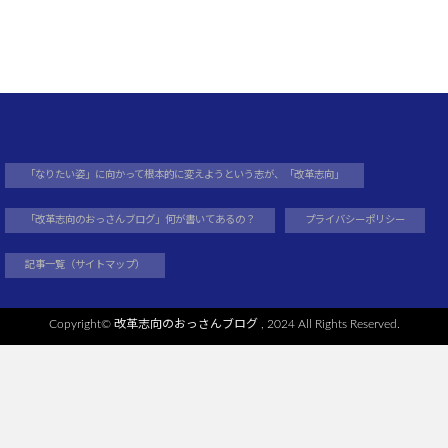
「なりたい姿」に向かって根本的に変えようという志が、「改革志向」
「改革志向のおっさんブログ」何が書いてあるの？
プライバシーポリシー
記事一覧（サイトマップ）
Copyright©
改革志向のおっさんブログ
, 2024 All Rights Reserved.