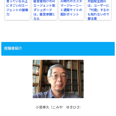
思っている以上
経営者向けのAI
AI時代のカスタ
対話型生成AI
にすごいAIエー
エージェント型
マージャーニー
は、ユーザーに
ジェントの破壊
ダシュボード
と通販サイトの
「忖度」するか
力
は、経営参謀と
設計ポイント
も知れないので
なる
要注意
投稿者紹介
小宮幸久（こみや ゆきひさ)