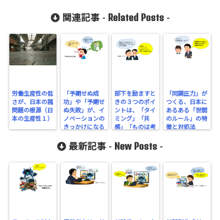
Related Posts
関連記事 -
-
労働生産性の低
「予期せぬ成
部下を励ますと
「同調圧力」が
さが、日本の諸
功」や「予期せ
きの３つのポイ
つくる、日本に
問題の根源（日
ぬ失敗」が、イ
ントは、「タイ
あるある「世間
本の生産性１）
ノベーションの
ミング」「共
のルール」の特
きっかけになる
感」「ものは考
徴と対処法
理由
えよう」
New Posts
最新記事 -
-