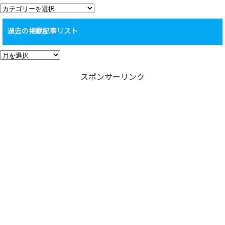
カ
テ
過去の掲載記事リスト
ゴ
リ
過
ー
去
スポンサーリンク
の
掲
載
記
事
リ
ス
ト