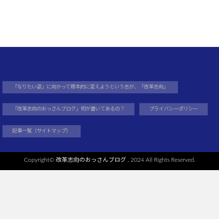
「なりたい姿」に向かって根本的に変えようという志が、「改革志向」
「改革志向のおっさんブログ」何が書いてあるの？
プライバシーポリシー
記事一覧（サイトマップ）
Copyright©
改革志向のおっさんブログ
, 2024 All Rights Reserved.