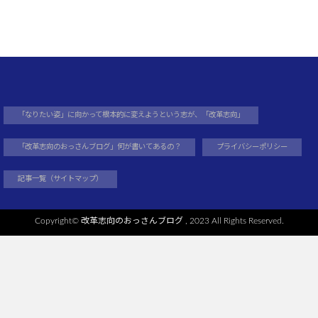
「なりたい姿」に向かって根本的に変えようという志が、「改革志向」
「改革志向のおっさんブログ」何が書いてあるの？
プライバシーポリシー
記事一覧（サイトマップ）
Copyright©
改革志向のおっさんブログ
, 2023 All Rights Reserved.