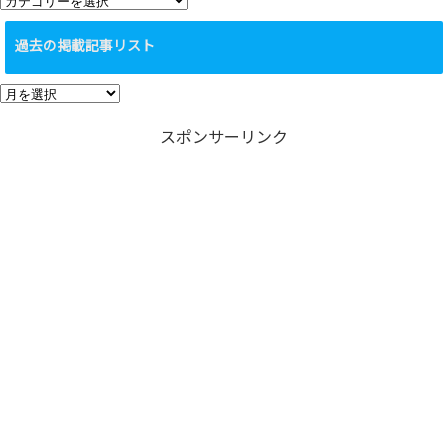
カ
テ
過去の掲載記事リスト
ゴ
リ
過
ー
去
スポンサーリンク
の
掲
載
記
事
リ
ス
ト