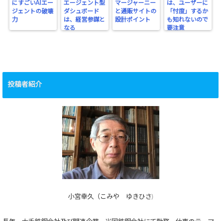
にすごいAIエー
エージェント型
マージャーニー
は、ユーザーに
ジェントの破壊
ダシュボード
と通販サイトの
「忖度」するか
力
は、経営参謀と
設計ポイント
も知れないので
なる
要注意
投稿者紹介
小宮幸久（こみや ゆきひさ)