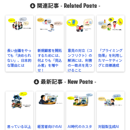
Related Posts
関連記事 -
-
長い会議をやっ
新規顧客を開拓
意見の対立（コ
「プライミング
ても「決められ
するためには、
ンフリクト）の
効果」を利用し
ない」、日本的
何よりも「見込
解消には、利害
たマーケティン
な理由とは
み客」を増や
の一致点を見つ
グと目標達成
せ！
けること
New Posts
最新記事 -
-
思っている以上
経営者向けのAI
AI時代のカスタ
対話型生成AI