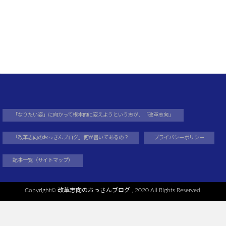
「なりたい姿」に向かって根本的に変えようという志が、「改革志向」
「改革志向のおっさんブログ」何が書いてあるの？
プライバシーポリシー
記事一覧（サイトマップ）
Copyright©
改革志向のおっさんブログ
, 2020 All Rights Reserved.