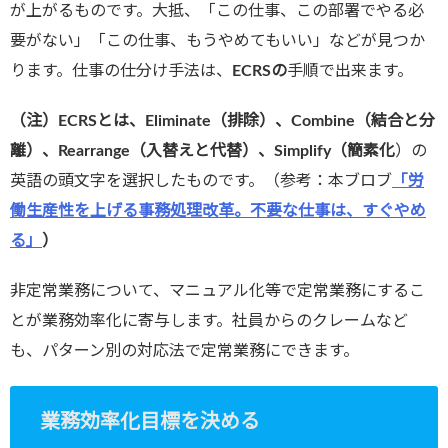
が上がるものです。大抵、「この仕事、この部署でやる必
要がない」「この仕事、もうやめてもいい」などが見つか
ります。仕事の仕分け手法は、
ECRS
の
手順で出来ます。
（注）ECRS
とは、
Eliminate
（排除）、
Combine
（結合と分
離）、
Rearrange
（入替えと代替）、
Simplify
（簡素化
）の
英語の頭文字を選択したものです。（参考：本ブロブ
「労
働生産性を上げる事務処理改革。不要な仕事は、すぐやめ
る」
）
非定常業務について、マニュアル化等で定常業務にするこ
とが業務効率化に寄与します。社員からのクレームなど
も、パターン別の対応法で定常業務にできます。
業務効率化目標を決める