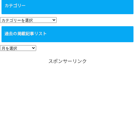
カテゴリー
カ
テ
過去の掲載記事リスト
ゴ
リ
過
ー
去
スポンサーリンク
の
掲
載
記
事
リ
ス
ト