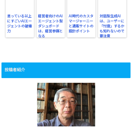
思っている以上
経営者向けのAI
AI時代のカスタ
対話型生成AI
にすごいAIエー
エージェント型
マージャーニー
は、ユーザーに
ジェントの破壊
ダシュボード
と通販サイトの
「忖度」するか
力
は、経営参謀と
設計ポイント
も知れないので
なる
要注意
投稿者紹介