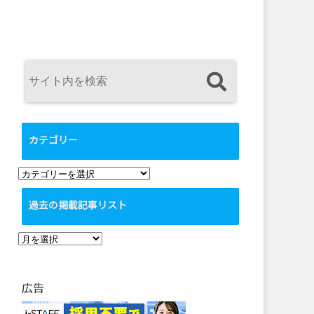
カテゴリー
カ
テ
過去の掲載記事リスト
ゴ
リ
過
ー
去
の
広告
掲
載