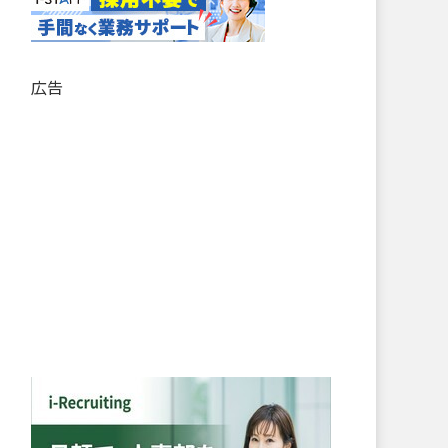
記
事
リ
ス
広告
ト