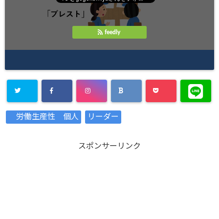
feedly
Warning
:
労働生産性 個人
リーダー
Undefined
array key
スポンサーリンク
"Twitter" in
/home/xs8
72901/kaik
aku-
komiya.com