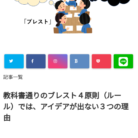
Warning
:
記事一覧
Undefined
array key
教科書通りのブレスト４原則（ルー
"Twitter" in
ル）では、アイデアが出ない３つの理
/home/xs8
由
72901/kaik
aku-