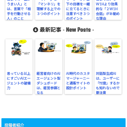
うまい人」と
「マンネリ」を
下の目標を一緒
W1Hより効果
は、言葉で「相
理解する上での
に立てるときに
的な「２W1H
手を行動させる
３つのポイント
注意すべき３つ
会話」がお勧め
人」のこと
のポイント
な理由
New Posts
最新記事 -
-
思っている以上
経営者向けのAI
AI時代のカスタ
対話型生成AI
にすごいAIエー
エージェント型
マージャーニー
は、ユーザーに
ジェントの破壊
ダシュボード
と通販サイトの
「忖度」するか
力
は、経営参謀と
設計ポイント
も知れないので
なる
要注意
投稿者紹介