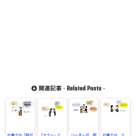
/public_htm
l/wp-
content/plu
gins/sns-
count-
cache/sns-
count-
cache.php
on line
2897
Related Posts
関連記事 -
-
仕事での「話が
「マナー」と
リーダーが、部
仕事では、５