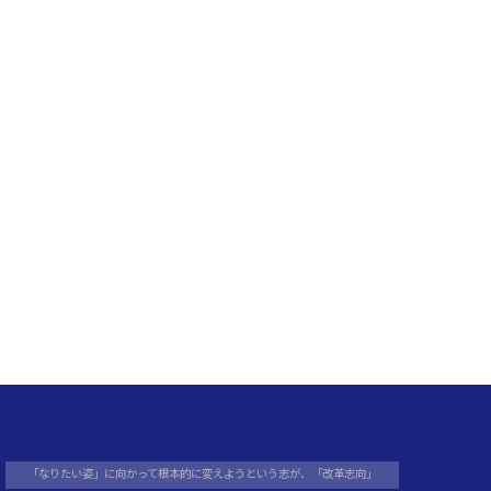
載
記
事
リ
ス
ト
「なりたい姿」に向かって根本的に変えようという志が、「改革志向」