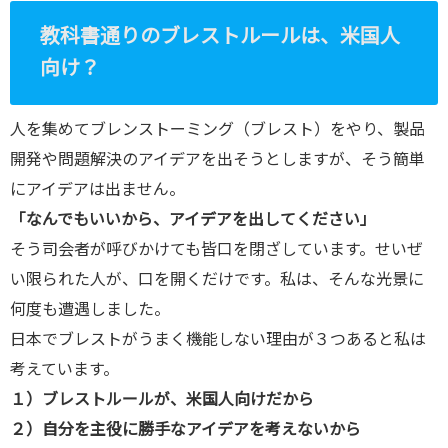
komiya.com
教科書通りのブレストルールは、米国人
/public_htm
向け？
l/wp-
content/plu
人を集めてブレンストーミング（ブレスト）をやり、製品
gins/sns-
開発や問題解決のアイデアを出そうとしますが、そう簡単
count-
にアイデアは出ません。
cache/sns-
「なんでもいいから、アイデアを出してください」
count-
そう司会者が呼びかけても皆口を閉ざしています。せいぜ
cache.php
い限られた人が、口を開くだけです。私は、そんな光景に
on line
2897
何度も遭遇しました。
日本でブレストがうまく機能しない理由が３つあると私は
考えています。
１）ブレストルールが、米国人向けだから
２）自分を主役に勝手なアイデアを考えないから