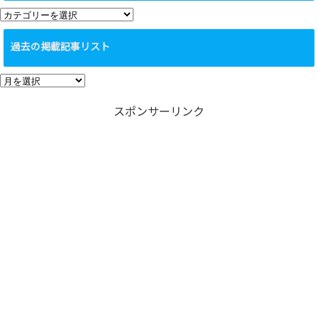
カ
テ
過去の掲載記事リスト
ゴ
リ
過
ー
去
スポンサーリンク
の
掲
載
記
事
リ
ス
ト