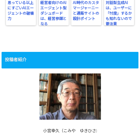
思っている以上
経営者向けのAI
AI時代のカスタ
対話型生成AI
にすごいAIエー
エージェント型
マージャーニー
は、ユーザーに
ジェントの破壊
ダシュボード
と通販サイトの
「忖度」するか
力
は、経営参謀と
設計ポイント
も知れないので
なる
要注意
投稿者紹介
小宮幸久（こみや ゆきひさ)