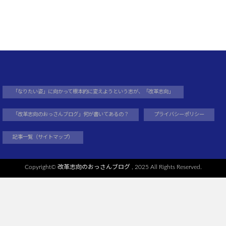
「なりたい姿」に向かって根本的に変えようという志が、「改革志向」
「改革志向のおっさんブログ」何が書いてあるの？
プライバシーポリシー
記事一覧（サイトマップ）
Copyright©
改革志向のおっさんブログ
, 2025 All Rights Reserved.